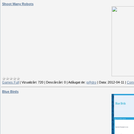
Shoot Many Robots
Games Full
|
Vizualizări:
720
|
Descărcări:
0
|
Adăugat de:
p@dro
|
Data:
2012-04-11
|
Come
Blue Birds