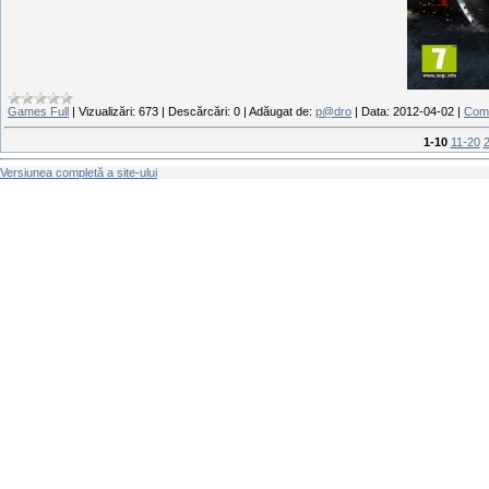
Games Full
|
Vizualizări:
673
|
Descărcări:
0
|
Adăugat de:
p@dro
|
Data:
2012-04-02
|
Come
1-10
11-20
Versiunea completă a site-ului