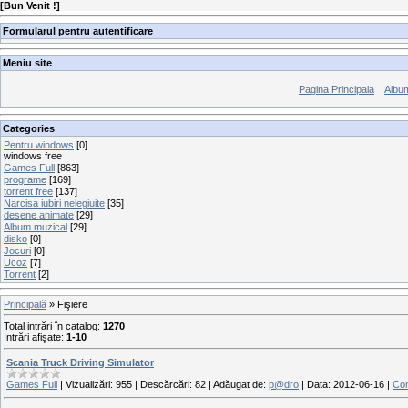
[
Bun Venit !
]
Formularul pentru autentificare
Meniu site
Pagina Principala
Album
Categories
Pentru windows
[0]
windows free
Games Full
[863]
programe
[169]
torrent free
[137]
Narcisa iubiri nelegiuite
[35]
desene animate
[29]
Album muzical
[29]
disko
[0]
Jocuri
[0]
Ucoz
[7]
Torrent
[2]
Principală
»
Fişiere
Total intrări în catalog
:
1270
Intrări afişate
:
1-10
Scania Truck Driving Simulator
Games Full
|
Vizualizări:
955
|
Descărcări:
82
|
Adăugat de:
p@dro
|
Data:
2012-06-16
|
Com