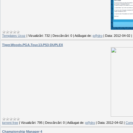
Templates Ucoz
|
Vizualizări:
732
|
Descărcări:
0
|
Adăugat de:
p@dro
|
Data:
2012-04-02
|
Tiger.Woods.PGA.Tour.13.PS3-DUPLEX
torrent free
|
Vizualizări:
795
|
Descărcări:
0
|
Adăugat de:
p@dro
|
Data:
2012-04-02
|
Comen
Championship Manager 4