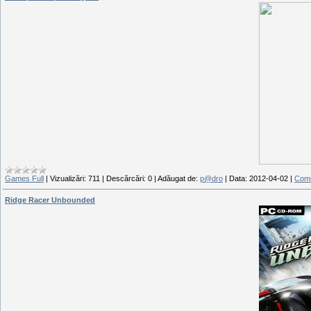
Games Full
|
Vizualizări:
711
|
Descărcări:
0
|
Adăugat de:
p@dro
|
Data:
2012-04-02
|
Come
Ridge Racer Unbounded