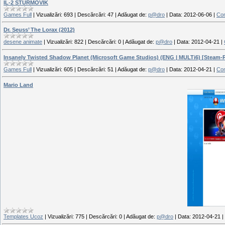
IL-2 STURMOVIK
Games Full
|
Vizualizări:
693
|
Descărcări:
47
|
Adăugat de:
p@dro
|
Data:
2012-06-06
|
Com
Dr. Seuss’ The Lorax (2012)
desene animate
|
Vizualizări:
822
|
Descărcări:
0
|
Adăugat de:
p@dro
|
Data:
2012-04-21
|
Insanely Twisted Shadow Planet (Microsoft Game Studios) (ENG | MULTi6) [Steam-Ri
Games Full
|
Vizualizări:
605
|
Descărcări:
51
|
Adăugat de:
p@dro
|
Data:
2012-04-21
|
Com
Mario Land
Templates Ucoz
|
Vizualizări:
775
|
Descărcări:
0
|
Adăugat de:
p@dro
|
Data:
2012-04-21
|